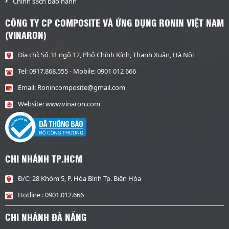
Chính sách bảo hành
CÔNG TY CP COMPOSITE VÀ ỨNG DỤNG RONIN VIỆT NAM
(VINARON)
Địa chỉ: Số 31 ngõ 12, Phố Chính Kính, Thanh Xuân, Hà Nội
Tel:
0917.868.555
- Mobile:
0901 012 666
Email:
Ronincomposite@gmail.com
Website:
www.vinaron.com
CHI NHÁNH TP.HCM
Đ/C: 28 Khóm 5, P. Hòa Bình Tp. Biên Hòa
Hotline : 0901.012.666
CHI NHÁNH ĐÀ NẴNG