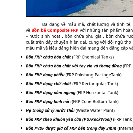
Đa dạng về mẫu mã, chất lượng và tinh tế, Ro
về
Bồn bể Composite FRP
với những sản phẩm hoàn h
– nước sinh hoạt , bồn chứa phụ gia , bồn chứa r
xuất trên dây chuyền hiện đại, cùng với đội ngũ thợ
mẫu mã và kiểu dáng hiện đại mang đến đẳng cấp và 
Bồn FRP chứa hóa chất
(FRP Chemical Tanks)
Bồn FRP chứa hóa chất với tay vịn và thang đứng
(FRP 
Bồn FRP dạng phiễu
(FRP Polishing PackageTank)
Bồn FRP dạng chữ nhật
(FRP Rectangular Tank)
Bồn FRP dạng nằm ngang
(FRP Horizontal Tank)
Bồn FRP dạng hình nó
n
(FRP Cone Bottom Tank)
Hệ thống xử lý nước thải
(Waste Water Plant)
Bồn FRP theo khuôn yêu cầu (PU/RockWool)
(FRP Tank
Bồn PVDF được gia cố FRP bên trong dày 3mm
(Intern