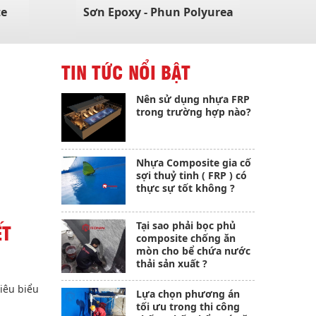
te
Sơn Epoxy - Phun Polyurea
TIN TỨC NỔI BẬT
Nên sử dụng nhựa FRP
trong trường hợp nào?
Nhựa Composite gia cố
sợi thuỷ tinh ( FRP ) có
thực sự tốt không ?
Tại sao phải bọc phủ
ẾT
composite chống ăn
mòn cho bể chứa nước
thải sản xuất ?
tiêu biểu
Lựa chọn phương án
tối ưu trong thi công