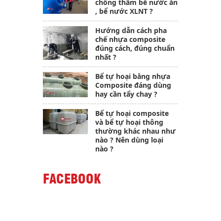
chống thấm bể nước ăn
, bể nước XLNT ?
Hướng dẫn cách pha
chế nhựa composite
đúng cách, đúng chuẩn
nhất ?
Bể tự hoại bằng nhựa
Composite đáng dùng
hay cần tẩy chay ?
Bể tự hoại composite
và bể tự hoại thông
thường khác nhau như
nào ? Nên dùng loại
nào ?
FACEBOOK