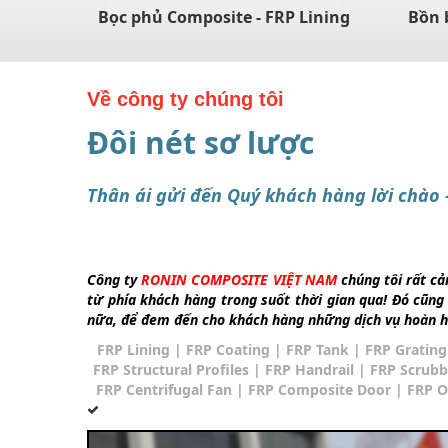
Bọc phủ Composite - FRP Lining
Bồn 
Về công ty chúng tôi
Đôi nét sơ lược
Thân ái gửi đến Quý khách hàng lời chào 
Công ty
RONIN COMPOSITE VIỆT NAM
chúng tôi rất cả
từ phía khách hàng trong suốt thời gian qua! Đó cũng
nữa, để đem đến cho khách hàng những dịch vụ hoàn h
FRP Lining
| FRP
Coating
| FRP Tank
| FRP Gratin
FRP Structural Profiles
| FRP Handrail
| FRP Scrubb
FRP Centrifugal Fan
| FRP Composite Door | FRP Oi