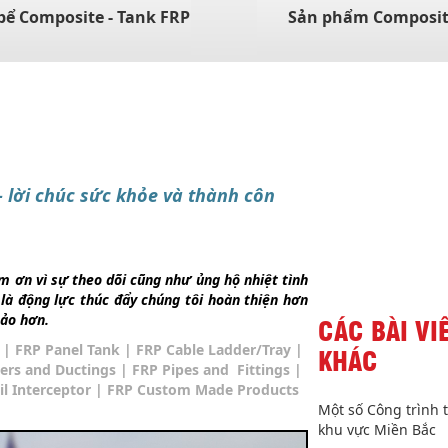
bể Composite - Tank FRP
Sản phẩm Composi
- lời chúc sức khỏe và thành côn
m ơn vì sự theo dõi cũng như ủng hộ nhiệt tình
 là động lực thúc đẩy chúng tôi hoàn thiện hơn
ảo hơn.
CÁC BÀI VI
g
| FRP Panel Tank | FRP Cable Ladder/Tray
|
KHÁC
ers and Ductings
| FRP Pipes and Fittings
|
l Interceptor
| FRP Custom Made Products
Một số Công trình 
khu vực Miền Bắc