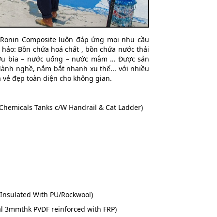
nin Composite luôn đáp ứng mọi nhu cầu
ảo: Bồn chứa hoá chất , bồn chứa nước thải
ượu bia – nước uống – nước mắm … Được sản
 lành nghề, nắm bắt nhanh xu thế... với nhiều
vẻ đẹp toàn diện cho không gian.
Chemicals Tanks c/W Handrail & Cat Ladder)
 Insulated With PU/Rockwool)
al 3mmthk PVDF reinforced with FRP)