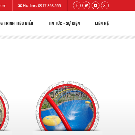
com
Hotline:
0917.868.555
G TRÌNH TIÊU BIỂU
TIN TỨC - SỰ KIỆN
LIÊN HỆ