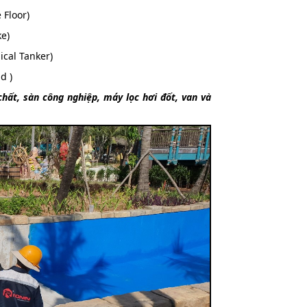
 Floor)
ke)
cal Tanker)
d )
hất, sàn công nghiệp, máy lọc hơi đốt, van và