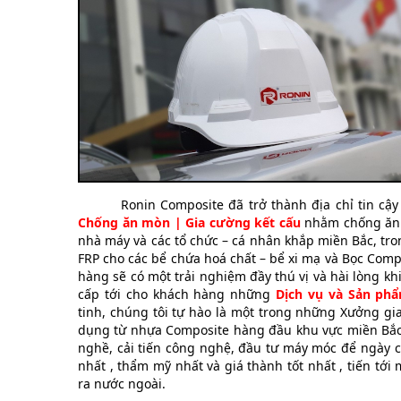
Ronin Composite đã trở thành địa chỉ tin cậy
Chống ăn mòn | Gia cường kết cấu
nhằm chống ăn 
nhà máy và các tổ chức – cá nhân khắp miền Bắc, tro
FRP cho các bể chứa hoá chất – bể xi mạ và Bọc Comp
hàng sẽ có một trải nghiệm đầy thú vị và hài lòng k
cấp tới cho khách hàng những
Dịch vụ và Sản ph
tinh, chúng tôi tự hào là một trong những Xưởng gi
dụng từ nhựa Composite hàng đầu khu vực miền Bắc.
nghề, cải tiến công nghệ, đầu tư máy móc để ngày 
nhất , thẩm mỹ nhất và giá thành tốt nhất , tiến tới
ra nước ngoài.